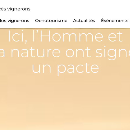
ès vignerons
Nos vignerons
Oenotourisme
Actualités
Événements
Ici, l’Homme et
la nature ont sign
un pacte