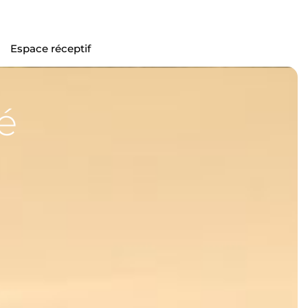
Espace réceptif
é