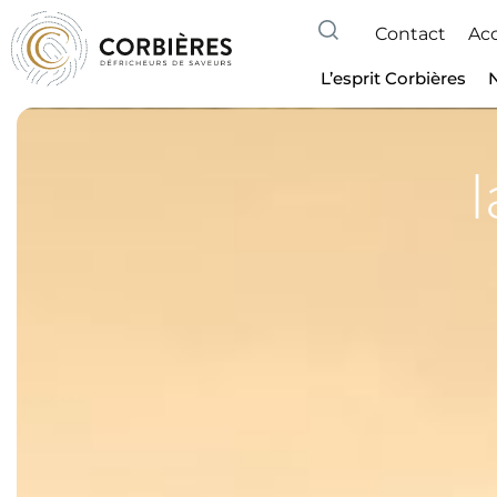
Contact
Acc
L’esprit Corbières