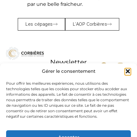
par une belle fraicheur.
Les cépages
L'AOP Corbières
Newsletter
Gérer le consentement
Pour offrir les meilleures expériences, nous utilisons des
technologies telles que les cookies pour stocker et/ou accéder aux
informations des appareils. Le fait de consentir à ces technologies
J'accepte la
nous permettra de traiter des données telles que le comportement
politique de
de navigation ou les ID uniques sur ce site. Le fait de ne pas
confidentialité
consentir ou de retirer son consentement peut avoir un effet
négatif sur certaines caractéristiques et fonctions.
L’abus d’alcool est dangereux pour la santé, à
consommer avec modération.