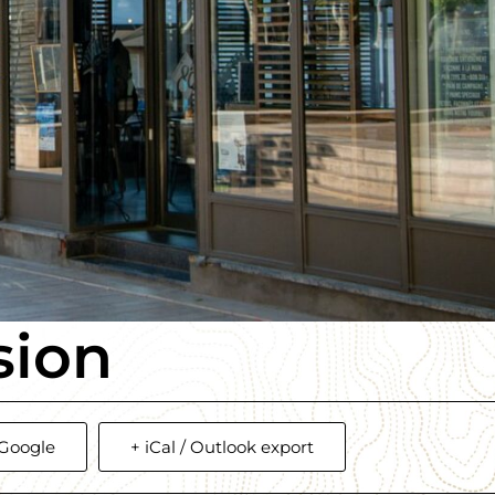
sion
 Google
+ iCal / Outlook export