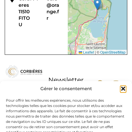
eres
@ora
11510
nge.f
FITO
r
U
Leaflet
|
©
OpenStreetMap
Newsletter
Gérer le consentement
Pour offrir les meilleures expériences, nous utilisons des
technologies telles que les cookies pour stocker et/ou accéder aux
informations des appareils. Le fait de consentir à ces technologies
J'accepte la
nous permettra de traiter des données telles que le comportement
politique de
de navigation ou les ID uniques sur ce site. Le fait de ne pas
confidentialité
consentir ou de retirer son consentement peut avoir un effet