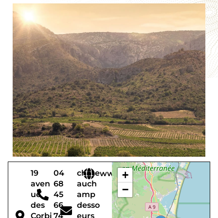
19
04
chate
www.champdessoeurs.fr/
+
aven
68
auch
−
ue
45
amp
des
66
desso
Corbi
74
eurs