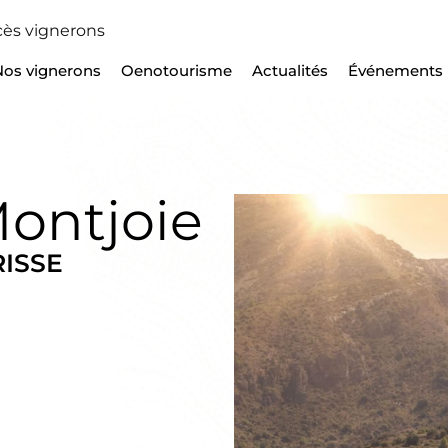
ès vignerons
Nos vignerons
Oenotourisme
Actualités
Événements
ontjoie
RISSE