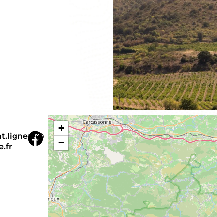
+
nt.lignere@
−
.fr