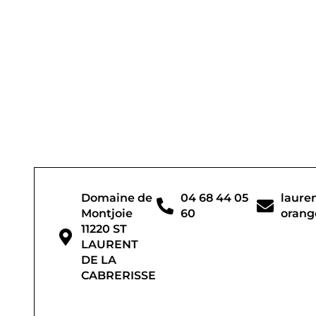
Domaine de
04 68 44 05
laure
Montjoie
60
orange
11220 ST
LAURENT
DE LA
CABRERISSE