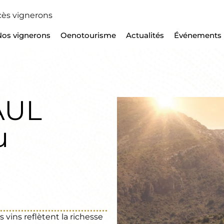
ès vignerons
Nos vignerons
Oenotourisme
Actualités
Événements
AUL
u
 vins reflètent la richesse