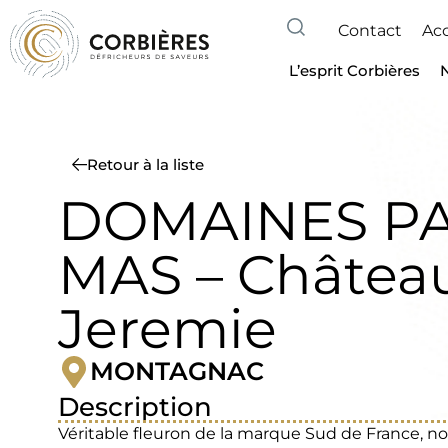
Contact
Acc
L’esprit Corbières
Retour à la liste
DOMAINES P
MAS – Châtea
Jeremie
MONTAGNAC
Description
Véritable fleuron de la marque Sud de France, nos