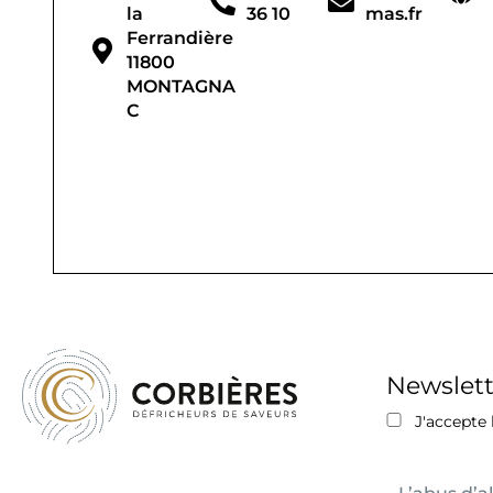
la
36 10
mas.fr
Ferrandière
11800
MONTAGNA
C
Newslett
J'accepte l