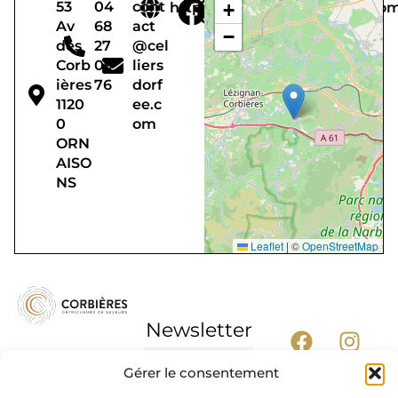
53
04
cont
https://www.celliersdorfee.co
+
Av
68
act
−
des
27
@cel
Corb
09
liers
ières
76
dorf
1120
ee.c
0
om
ORN
AISO
NS
Leaflet
|
©
OpenStreetMap
Newsletter
Gérer le consentement