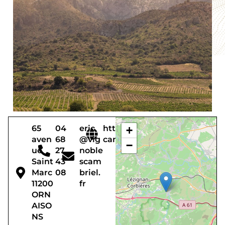
65
04
eric
http://www.vignobles-
+
aven
68
@vig
cambriel.com
−
ue
27
noble
Saint
43
scam
Marc
08
briel.
11200
fr
ORN
AISO
NS