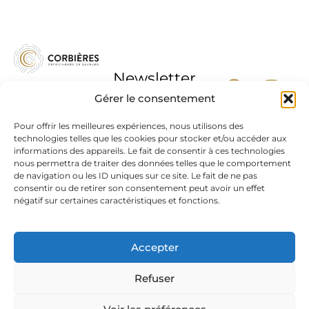
Newsletter
Gérer le consentement
Pour offrir les meilleures expériences, nous utilisons des
technologies telles que les cookies pour stocker et/ou accéder aux
informations des appareils. Le fait de consentir à ces technologies
J'accepte la
nous permettra de traiter des données telles que le comportement
politique de
de navigation ou les ID uniques sur ce site. Le fait de ne pas
confidentialité
consentir ou de retirer son consentement peut avoir un effet
négatif sur certaines caractéristiques et fonctions.
L’abus d’alcool est dangereux pour la santé, à
consommer avec modération.
Accepter
Mentions légales
|
Protection des données
| Résonance
Refuser
Communication 2025