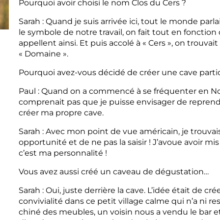
Pourquoi avoir choisi le nom Clos du Cers ?
Sarah : Quand je suis arrivée ici, tout le monde parl
le symbole de notre travail, on fait tout en fonctio
appellent ainsi. Et puis accolé à « Cers », on trouva
« Domaine ».
Pourquoi avez-vous décidé de créer une cave partic
Paul : Quand on a commencé à se fréquenter en No
comprenait pas que je puisse envisager de reprendr
créer ma propre cave.
Sarah : Avec mon point de vue américain, je trouvai
opportunité et de ne pas la saisir ! J’avoue avoir mis 
c’est ma personnalité !
Vous avez aussi créé un caveau de dégustation…
Sarah : Oui, juste derrière la cave. L’idée était de cr
convivialité dans ce petit village calme qui n’a ni r
chiné des meubles, un voisin nous a vendu le bar et