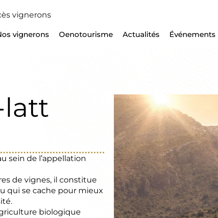
ès vignerons
Nos vignerons
Oenotourisme
Actualités
Événements
latt
u sein de l’appellation
es de vignes, il constitue
au qui se cache pour mieux
ité.
griculture biologique