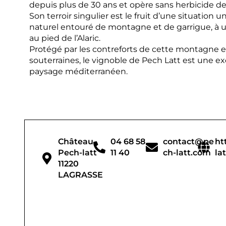
depuis plus de 30 ans et opère sans herbicide de
Son terroir singulier est le fruit d’une situation 
naturel entouré de montagne et de garrigue, à u
au pied de l’Alaric.
Protégé par les contreforts de cette montagne e
souterraines, le vignoble de Pech Latt est une e
paysage méditerranéen.
Château
04 68 58
contact@pe
ht
Pech-latt
11 40
ch-latt.com
la
11220
LAGRASSE