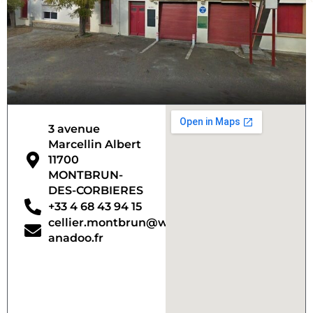
3 avenue
Marcellin Albert
11700
MONTBRUN-
DES-CORBIERES
+33 4 68 43 94 15
cellier.montbrun@w
anadoo.fr